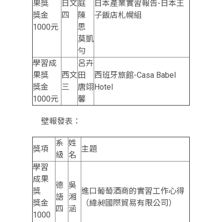
果獎
日文
庭
日本產業實習報告-日本王
獎金
四
陳
子飯店札幌組
1000元
思
莫凱
勻
學習成
呂卉
果獎
西文
田
西班牙旅館-Casa Babel
獎金
三
唐翊
Hotel
1000元
馨
壁報發表：
系
姓
獎項
主題
級
名
學習
成果
德
吳
獎
進口葡萄酒商的實習工作心得
語
湘
獎金
（緯昶國際貿易有限公司）
四
涵
1000