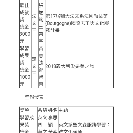
最佳
張
成就
逸
法
第17屆輔大法文系法國勃艮第
獎
昀
文
(Bourgogne)國際志工與文化服
獎金
王
三
務計畫
3000
崇
元
宇
學習
黃
成果
意
義
獎
弦
文
2018義大利愛是美之旅
獎金
鄭
三
1000
智
元
南
壁報發表：
獎項
系級
姓名
主題
學習成
英文
李思
果獎
四
穎
英文系聖文森服務學習：
獎金
英文
黃奕
跨文化溝通