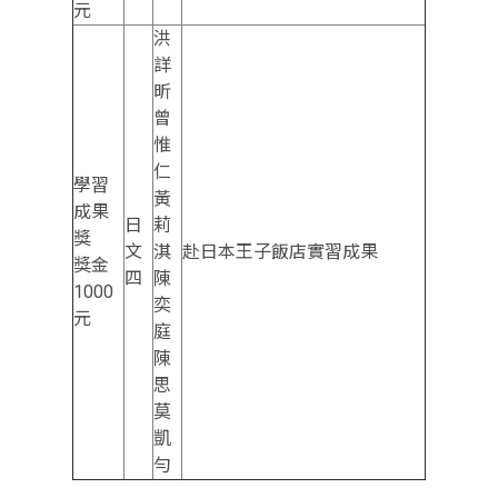
元
洪
詳
昕
曾
惟
仁
學習
黃
成果
日
莉
獎
文
淇
赴日本王子飯店實習成果
獎金
四
陳
1000
奕
元
庭
陳
思
莫
凱
勻