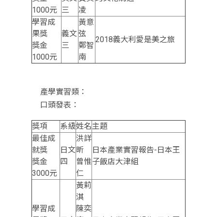
1000元
三
凌
學習成
黃意
果獎
義文
弦
2018義大利愛是美之旅
獎金
三
鄭智
1000元
南
產學實習類：
口頭發表：
獎項
系級
姓名
主題
最佳成
洪詳
就獎
日文
昕
日本產業實習報告-日本王
獎金
四
曾惟
子飯店大津組
3000元
仁
黃莉
淇
學習成
陳奕