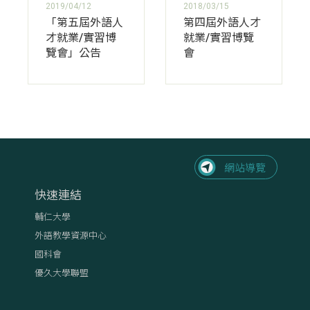
2019/04/12
2018/03/15
「第五屆外語人
第四屆外語人才
才就業/實習博
就業/實習博覽
覽會」公告
會
快速連結
輔仁大學
外語教學資源中心
國科會
優久大學聯盟