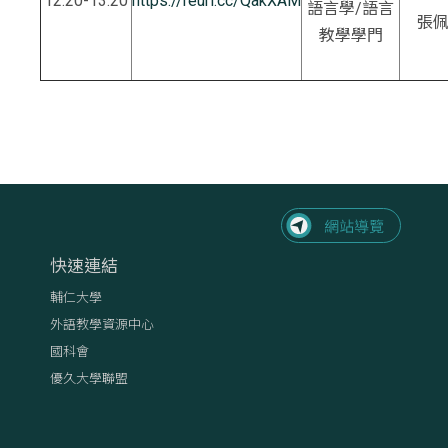
12:20-13:20
https://reurl.cc/QakXAM
語言學/語言
張
教學學門
快速連結
輔仁大學
外語教學資源中心
國科會
優久大學聯盟