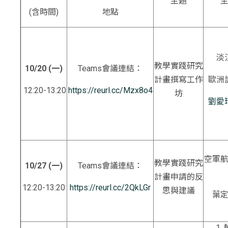
主題
(含時間)
地點
淡
教學實踐研究
10/20 (
一
)
Teams會議連結：
計畫撰寫工作
歐洲
12:20-13:20
https://reurl.cc/Mzx8o4
坊
劉愛
空軍
教學實踐研究
10/27
(
一
)
Teams會議連結：
計畫申請的反
12:20-13:20
https://reurl.cc/2QkLGr
思與建議
葉