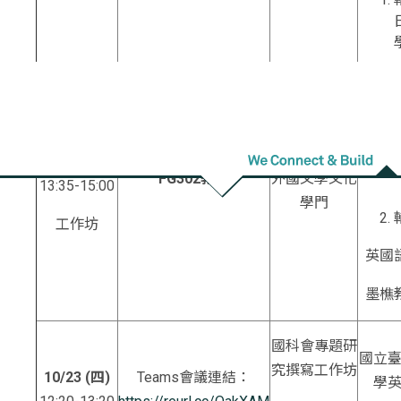
10/22 (
三
)
黃翠
國科會專題研
聘
13:30-13:35
實體工作坊地點：
究計畫撰寫工
作坊:
教授
報到、開場
德芳外語大樓三樓
FG302
教
室
外國文學文化
13:35-15:00
學門
工作坊
英國
墨樵
國科會專題研
國立
究撰寫工作坊
10/23 (
四
)
Teams會議連結：
學