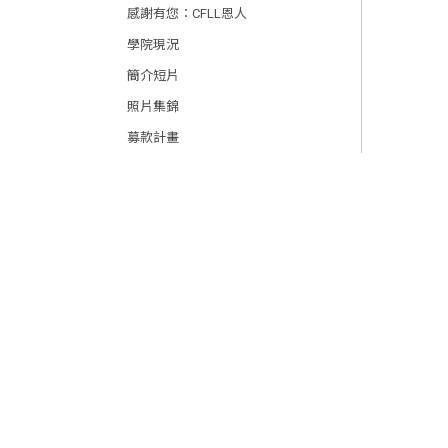
感謝有您：CFLL恩人
學院現況
簡介短片
照片集錦
募款計畫