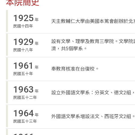
本院簡史
1925
年
天主教輔仁大學由美國本篤會創辦於北
民國十四年
1929
設有文學、理學及教育三學院。文學院
年
濟，共5個學系。
民國十八年
1961
年
奉教育核准在台復校。
民國五十年
1963
年
設立外國語文學系：分英文、德文2組
民國五十二年
1964
年
外國語文學系增設法文、西班牙文2組
民國五十三年