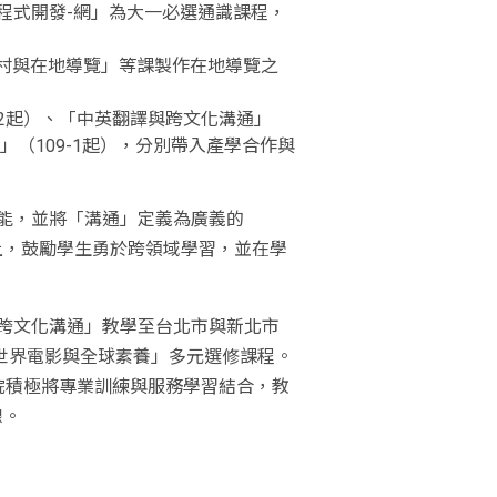
手機應用程式開發-網」為大一必選通識課程，
村與在地導覽」等課製作在地導覽之
-2起）、「中英翻譯與跨文化溝通」
務」（109-1起），分別帶入產學合作與
能，並將「溝通」定義為廣義的
上，鼓勵學生勇於跨領域學習，並在學
跨文化溝通」教學至台北市與新北市
世界電影與全球素養」多元選修課程。
院積極將專業訓練與服務學習結合，教
線。