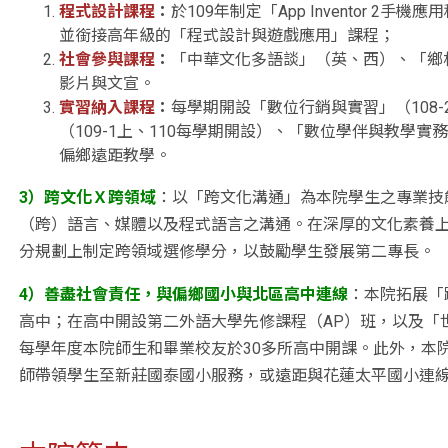
程式設計課程
：
於109年制定「App Inventor 2
並銜接高年級的「程式設計與遊戲應用」課程；
社會參與課程
：
「中華文化多語談」（英、西）、「鄉
影片與文宣。
實習納入課程
：
每學期開設「數位行銷與實習」（108
（109-1上、110每學期開設）、「數位學伴與教學實
偏鄉遠距教學。
3）跨文化Ｘ跨領域
：以「跨文化溝通」為本院學生之專業技
（跨）語言、媒體以及程式語言之溝通。在深厚的文化素養
分規劃上制定跨領域選修學分，以鼓勵學生發展第二專長。
4）善盡社會責任，與偏鄉國小與北區高中連線
：本院拓展「
高中；在高中開設第二外語大學先修課程（AP）班，以及「
每學年度本院師生和畢業校友於30多所高中開課。此外，本
師帶領學生至新莊國泰國小服務，或遠距與花蓮太平國小連