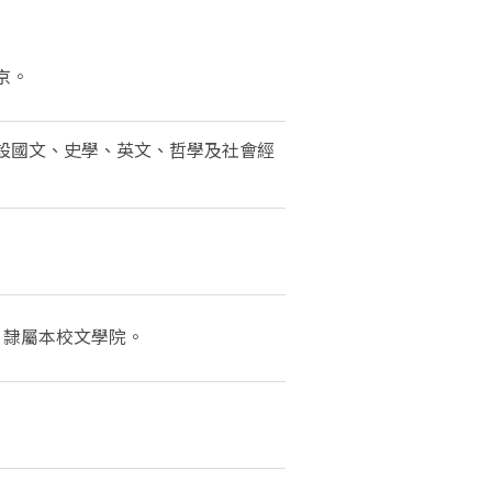
京。
設國文、史學、英文、哲學及社會經
，隸屬本校文學院。
。