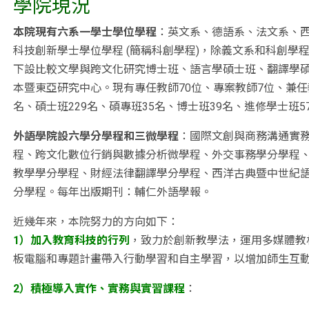
學院現況
本院現有六系一學士學位學程
：英文系、德語系、法文系、
科技創新學士學位學程 (簡稱科創學程)，除義文系和科創學
下設比較文學與跨文化研究博士班、語言學碩士班、翻譯學
本暨東亞研究中心。現有專任教師70位、專案教師7位、兼任教
名、碩士班229名、碩專班35名、博士班39名、進修學士班57
外語學院設六學分學程和三微學程
：國際文創與商務溝通實
程、跨文化數位行銷與數據分析微學程、外交事務學分學程
教學學分學程、財經法律翻譯學分學程、西洋古典暨中世紀
分學程。每年出版期刊：輔仁外語學報。
近幾年來，本院努力的方向如下：
1）加入教育科技的行列
，致力於創新教學法，運用多媒體教
板電腦和專題計畫帶入行動學習和自主學習，以增加師生互
2）積極導入實作、實務與實習課程
：