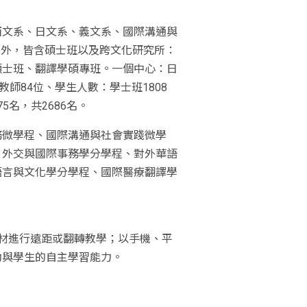
西文系、日文系、義文系、國際溝通與
程外，皆含碩士班以及跨文化研究所：
碩士班、翻譯學碩專班。一個中心：日
師84位、學生人數：學士班1808
5名，共2686名。
務微學程、國際溝通與社會實踐微學
、外交與國際事務學分學程、對外華語
語言與文化學分學程、國際醫療翻譯學
材進行遠距或翻轉教學；以手機、平
動與學生的自主學習能力。