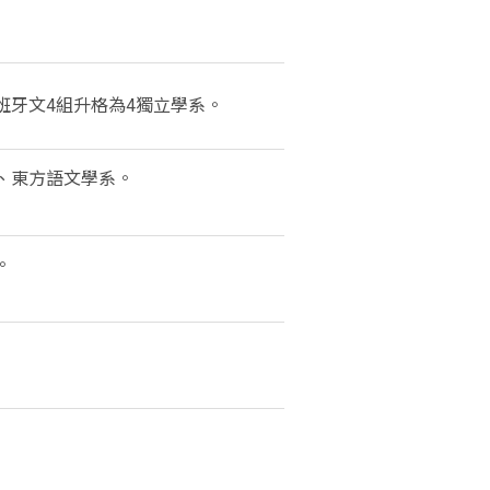
班牙文4組升格為4獨立學系。
、東方語文學系。
。