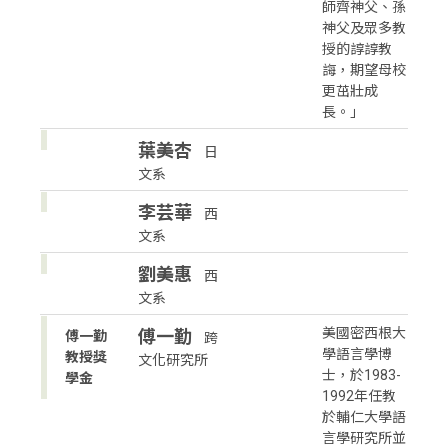
師齊神父、孫
神父及眾多教
授的諄諄教
誨，期望母校
更茁壯成
長。」
葉美杏
日
文系
李芸華
西
文系
劉美惠
西
文系
美國密西根大
傅一勤
傅一勤
跨
學語言學博
教授獎
文化研究所
士，於1983-
學金
1992年任教
於輔仁大學語
言學研究所並