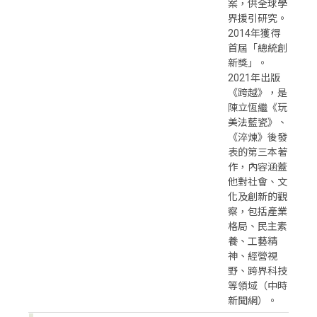
案，供全球學
界援引研究。
2014年獲得
首屆「總統創
新獎」。
2021年出版
《跨越》，是
陳立恆繼《玩
美法藍瓷》、
《淬煉》後發
表的第三本著
作，內容涵蓋
他對社會、文
化及創新的觀
察，包括產業
格局、民主素
養、工藝精
神、經營視
野、跨界科技
等領域（中時
新聞網）。