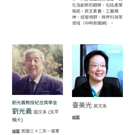
化及創新的觀察，包括產業
格局、民主素養、工藝精
神、經營視野、跨界科技等
領域（中時新聞網）。
劉光義教授紀念獎學金
臺美光
英文系
劉光義
國文系 (北平
經歷
輔大)
民國三十二年－畢業
經歷