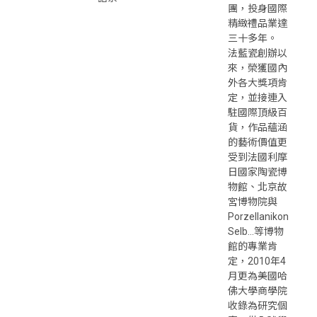
團，投身國際
精緻禮品業達
三十多年。
法藍瓷創辦以
來，榮獲國內
外各大獎項肯
定，並接連入
駐國際頂級百
貨，作品蘊涵
的藝術價值更
受到法國利摩
日國家陶瓷博
物館、北京故
宮博物院與
Porzellanikon
Selb…等博物
館的專業肯
定，2010年4
月更為美國哈
佛大學商學院
收錄為研究個