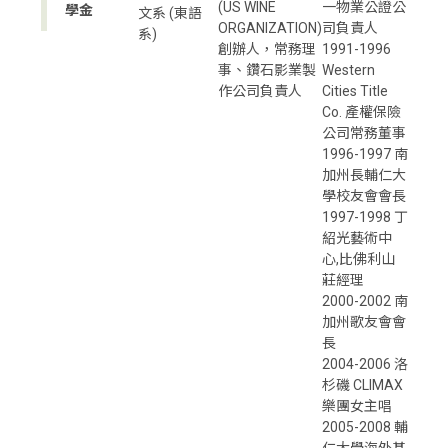
(US WINE
一物業公證公
學金
文系 (東語
ORGANIZATION)
司負責人
系)
創辦人，常務理
1991-1996
事、鑽石影業製
Western
作公司負責人
Cities Title
Co. 產權保險
公司常務董事
1996-1997 南
加州長輔仁大
學校友會會長
1997-1998 丁
紹光藝術中
心,比佛利山
莊經理
2000-2002 南
加州歌友會會
長
2004-2006 洛
杉磯 CLIMAX
樂團女主唱
2005-2008 輔
仁大學海外基