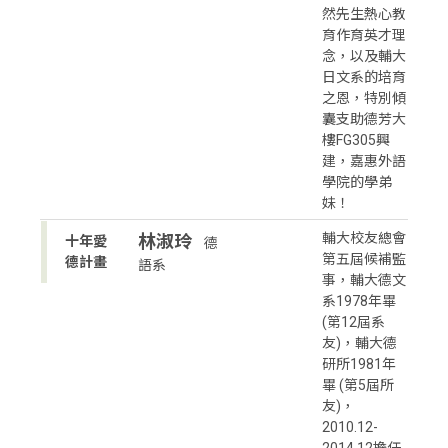
然先生熱心教
育作育英才理
念，以及輔大
日文系的培育
之恩，特別傾
囊支助德芳大
樓FG305興
建，嘉惠外語
學院的學弟
妹！
輔大校友總會
林淑玲
十年愛
德
第五屆候補監
德計畫
語系
事，輔大德文
系1978年畢
(第12屆系
友)，輔大德
研所1981年
畢 (第5屆所
友)，
2010.12-
2014.12擔任