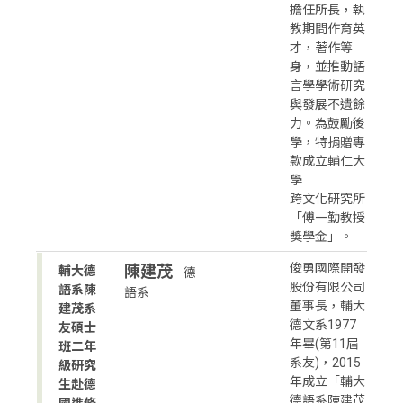
擔任所長，執
教期間作育英
才，著作等
身，並推動語
言學學術研究
與發展不遺餘
力。為鼓勵後
學，特捐贈專
款成立輔仁大
學
跨文化研究所
「傅一勤教授
獎學金」。
俊勇國際開發
陳建茂
輔大德
德
股份有限公司
語系陳
語系
董事長，輔大
建茂系
德文系1977
友碩士
年畢(第11屆
班二年
系友)，2015
級研究
年成立「輔大
生赴德
德語系陳建茂
國進修