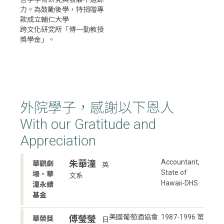
力。為鼓勵後學，特捐贈專
款成立輔仁大學
跨文化研究所「傅一勤教授
獎學金」。
外院學子，感謝以下恩人
With our Gratitude and
Appreciation
Accountant,
朱華潼
華觀劇
英
State of
場、華
文系
Hawaii-DHS
潼永續
基金
美國葡萄酒協會
1987-1996 第
傅瑩瑩
華榮獎
日