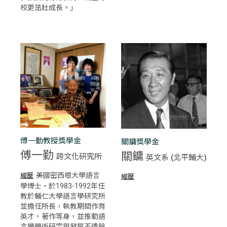
校更茁壯成長。」
傅一勤教授獎學金
關鏞獎學金
傅一勤
關鏞
跨文化研究所
英文系 (北平輔大)
美國密西根大學語言
經歷
經歷
學博士，於1983-1992年任
教於輔仁大學語言學研究所
並擔任所長，執教期間作育
英才，著作等身，並推動語
言學學術研究與發展不遺餘