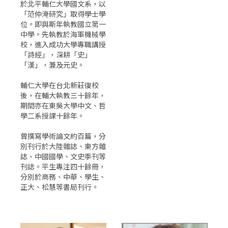
於北平輔仁大學國文系，以
「范仲淹研究」取得學士學
位。即與斯年執教國立第一
中學。先執教於海軍機械學
校，進入成功大學專職講授
「詩經」，深耕「史」
「漢」，兼及元史。
輔仁大學在台北新莊復校
後，在輔大執教三十餘年，
期間亦在東吳大學中文、哲
學二系授課十餘年。
曾撰寫學術論文約百篇，分
別刊行於大陸雜誌、東方雜
誌、中國國學、文史季刊等
刊誌。平生專注四十餘冊，
分別於商務、中華、學生、
正大、松慧等書局刊行。