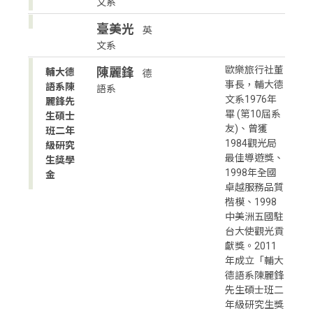
文系
臺美光
英
文系
歐樂旅行社董
陳麗鋒
輔大德
德
事長，輔大德
語系陳
語系
文系1976年
麗鋒先
畢 (第10屆系
生碩士
友)、曾獲
班二年
1984觀光局
級研究
最佳導遊獎、
生獎學
1998年全國
金
卓越服務品質
楷模、1998
中美洲五國駐
台大使觀光貢
獻獎。2011
年成立「輔大
德語系陳麗鋒
先生碩士班二
年級研究生獎