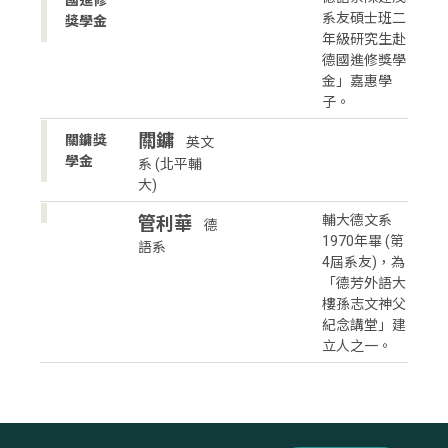
系友碩士班二
獎學金
年級研究生赴
德國進修獎學
金」嘉惠學
子。
關鏞
關鏞獎
英文
學金
系 (北平輔
大)
輔大德文系
管利華
德
1970年畢 (第
語系
4屆系友)，為
「德芳外語大
樓孫志文神父
紀念講堂」建
立人之一。