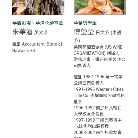
華觀劇場、華潼永續基金
華榮獎學金
朱華潼
傅瑩瑩
英文系
日文系 (東語
系)
Accountant, State of
經歷
美國葡萄酒協會 (US WINE
Hawaii-DHS
ORGANIZATION) 創辦人，
常務理事、鑽石影業製作公
司負責人
1987-1996 第一物業
經歷
公證公司負責人
1991-1996 Western Cities
Title Co. 產權保險公司常務
董事
1996-1997 南加州長輔仁
大學校友會會長
1997-1998 丁紹光藝術中
心,比佛利山莊經理
2000-2002 南加州歌友會