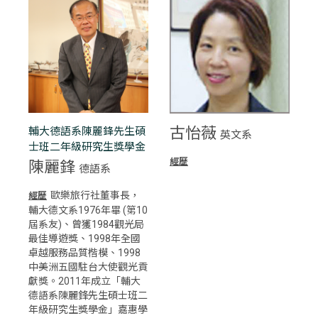
古怡薇
輔大德語系陳麗鋒先生碩
英文系
士班二年級研究生獎學金
經歷
陳麗鋒
德語系
歐樂旅行社董事長，
經歷
輔大德文系1976年畢 (第10
屆系友)、曾獲1984觀光局
最佳導遊獎、1998年全國
卓越服務品質楷模、1998
中美洲五國駐台大使觀光貢
獻獎。2011年成立「輔大
德語系陳麗鋒先生碩士班二
年級研究生獎學金」嘉惠學