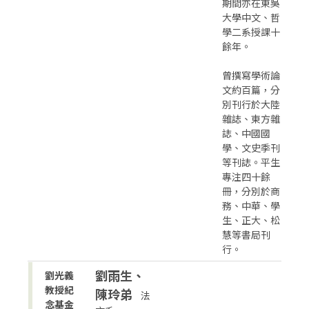
期間亦在東吳
大學中文、哲
學二系授課十
餘年。
曾撰寫學術論
文約百篇，分
別刊行於大陸
雜誌、東方雜
誌、中國國
學、文史季刊
等刊誌。平生
專注四十餘
冊，分別於商
務、中華、學
生、正大、松
慧等書局刊
行。
劉雨生、
劉光義
教授紀
陳玲弟
法
念基金