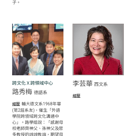
子。
李芸華
跨文化Ｘ跨領域中心
西文系
路秀梅
德語系
經歷
輔大德文系1968年畢
經歷
(第2屆系友)，催生「外語
學院跨領域跨文化溝通中
心」。路學姐說：「感謝母
校老師齊神父、孫神父及眾
多教授的諄諄教誨，期望母