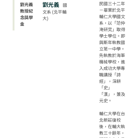
民國三十二年
劉光義
劉光義
國
－畢業於北平
教授紀
文系 (北平輔
輔仁大學國文
念獎學
大)
系，以「范仲
金
淹研究」取得
學士學位。即
與斯年執教國
立第一中學。
先執教於海軍
機械學校，進
入成功大學專
職講授「詩
經」，深耕
「史」
「漢」，兼及
元史。
輔仁大學在台
北新莊復校
後，在輔大執
教三十餘年，