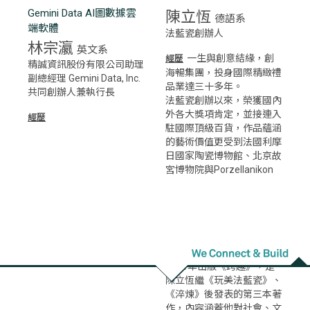
Gemini Data AI圖數據雲
陳立恆
德語系
端軟體
法藍瓷創辦人
林宗瀛
英文系
一生與創意結緣，創
經歷
精誠資訊股份有限公司助理
海暢集團，投身國際精緻禮
副總經理 Gemini Data, Inc.
品業達三十多年。
共同創辦人兼執行長
法藍瓷創辦以來，榮獲國內
外各大獎項肯定，並接連入
經歷
駐國際頂級百貨，作品蘊涵
的藝術價值更受到法國利摩
日國家陶瓷博物館、北京故
宮博物院與Porzellanikon
Selb…等博物館的專業肯
定，2010年4月更為美國哈
佛大學商學院收錄為研究個
案，供全球學界援引研究。
2014年獲得首屆「總統創
新獎」。
2021年出版《跨越》，是
陳立恆繼《玩美法藍瓷》、
《淬煉》後發表的第三本著
作，內容涵蓋他對社會、文