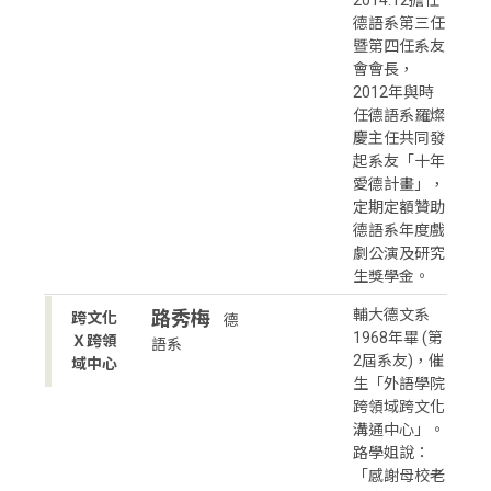
德語系第三任
暨第四任系友
會會長，
2012年與時
任德語系羅燦
慶主任共同發
起系友「十年
愛德計畫」，
定期定額贊助
德語系年度戲
劇公演及研究
生獎學金。
輔大德文系
路秀梅
跨文化
德
1968年畢 (第
Ｘ跨領
語系
2屆系友)，催
域中心
生「外語學院
跨領域跨文化
溝通中心」。
路學姐說：
「感謝母校老