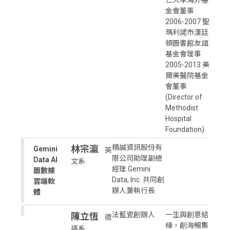
金會董事
2006-2007 聖
瑪利諾市漢廷
頓圖書館友誼
基金會理事
2005-2013 美
爾美醫院基金
會董事
(Director of
Methodist
Hospital
Foundation)
精誠資訊股份有
林宗瀛
Gemini
英
限公司助理副總
Data AI
文系
經理 Gemini
圖數據
Data, Inc. 共同創
雲端軟
辦人兼執行長
體
法藍瓷創辦人
一生與創意結
陳立恆
德
緣，創海暢集
語系