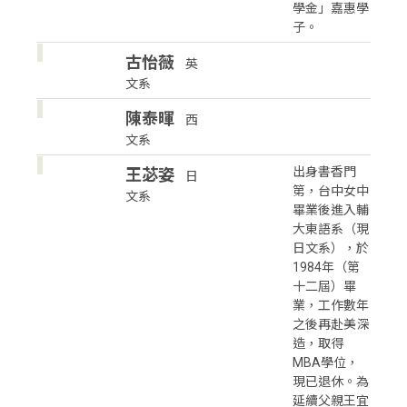
學金」嘉惠學
子。
古怡薇
英
文系
陳泰暉
西
文系
出身書香門
王苾姿
日
第，台中女中
文系
畢業後進入輔
大東語系（現
日文系），於
1984年（第
十二屆）畢
業，工作數年
之後再赴美深
造，取得
MBA學位，
現已退休。為
延續父親王宜