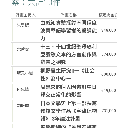
案：共計10件
計畫主持人
計畫名稱
核定總金額
由感知實驗探討不同程度
朱曼妮
波蘭華語學習者的聲調能
848,000
力
十三、十四世紀聖母瑪利
余哲安
亞讚歌文本的方言創作與
774,000
背景之探究
桐野夏生研究Ⅱー《社会
坂元小織
600,000
性》為中心ー
周恩來的個人因素對中日
何思慎
619,000
邦交正常化的影響
日本文學史上第一部長篇
賴振南
物語文學作品《宇津保物
731,000
語》 3年譯注計畫
普魯斯特的《蓋爾芒特家