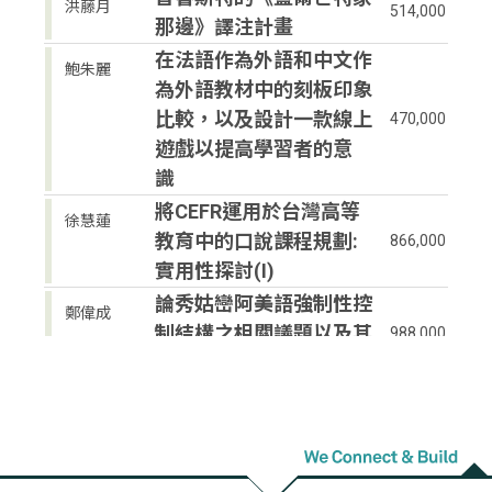
洪藤月
514,000
那邊》譯注計畫
在法語作為外語和中文作
鮑朱麗
為外語教材中的刻板印象
比較，以及設計一款線上
470,000
遊戲以提高學習者的意
識
將CEFR運用於台灣高等
徐慧蓮
教育中的口說課程規劃:
866,000
實用性探討(I)
論秀姑巒阿美語強制性控
鄭偉成
制結構之相關議題以及其
988,000
對補語句子結構之啟示
多元文化「印」象：木刻
墨樵
雕版的復甦與美國現代主
746,000
義