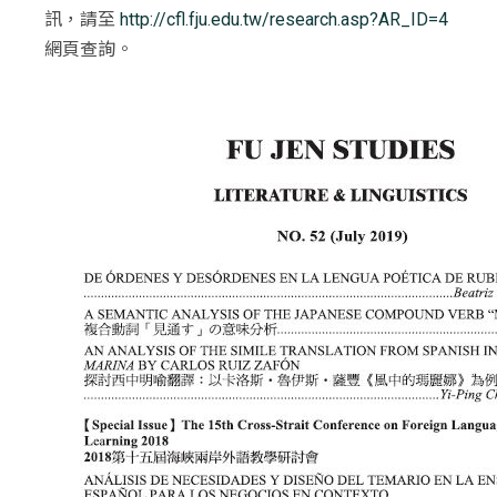
訊，請至
http://cfl.fju.edu.tw/research.asp?AR_ID=4
網頁查詢。