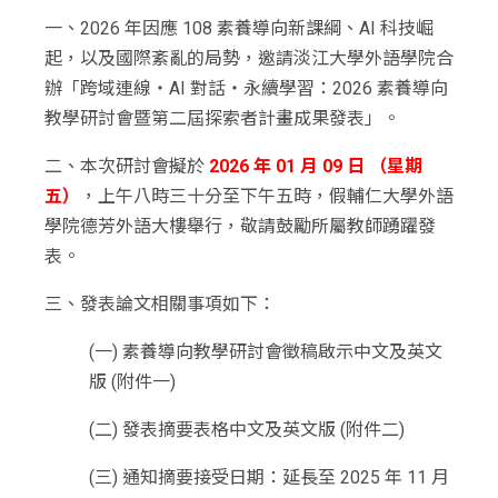
一、2026 年因應 108 素養導向新課綱、AI 科技崛
起，以及國際紊亂的局勢，邀請淡江大學外語學院合
辦「跨域連線・AI 對話・永續學習：2026 素養導向
教學研討會暨第二屆探索者計畫成果發表」。
二、本次研討會擬於
2026 年 01 月 09 日 （星期
五）
，上午八時三十分至下午五時，假輔仁大學外語
學院德芳外語大樓舉行，敬請鼓勵所屬教師踴躍發
表。
三、發表論文相關事項如下：
(一) 素養導向教學研討會徵稿啟示中文及英文
版 (附件一)
(二) 發表摘要表格中文及英文版 (附件二)
(三) 通知摘要接受日期：延長至 2025 年 11 月