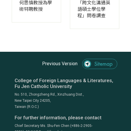
何思慎教授為學
「跨文化溝通英
術特聘教授
語碩士學位學
程」問卷調查
Previous Version
College of Foreign Languages & Literatures,
Fu Jen Catholic University
No. 510, Zhongzheng Rd., Xinzhuang Dist.,
New Taipei City 24205,
Taiwan (R.O.C.)
For further information, please contact
Chief Secretary Ms. Shu-Fen Chen (+886-2-2905-