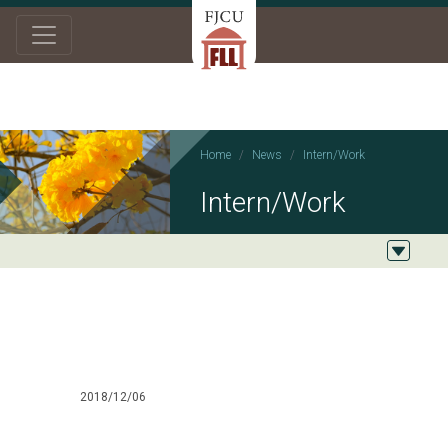
Home
News
Intern/Work
Intern/Work
2018/12/06