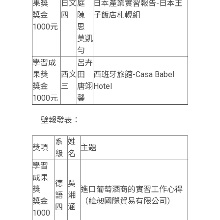
果獎
日文
庭
日本產業實習報告-日本王
獎金
四
陳
子飯店札幌組
1000元
思
莫凱
勻
學習成
呂卉
果獎
西文
田
西班牙旅館-Casa Babel
獎金
三
唐翊
Hotel
1000元
馨
壁報發表：
系
姓
獎項
主題
級
名
學習
成果
德
吳
獎
進口葡萄酒商的實習工作心得
語
湘
獎金
（緯昶國際貿易有限公司）
四
涵
1000