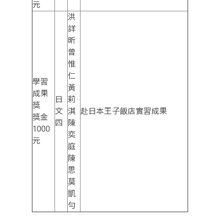
元
洪
詳
昕
曾
惟
仁
學習
黃
成果
日
莉
獎
文
淇
赴日本王子飯店實習成果
獎金
四
陳
1000
奕
元
庭
陳
思
莫
凱
勻