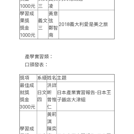
1000元
三
凌
學習成
黃意
果獎
義文
弦
2018義大利愛是美之旅
獎金
三
鄭智
1000元
南
產學實習類：
口頭發表：
獎項
系級
姓名
主題
最佳成
洪詳
就獎
日文
昕
日本產業實習報告-日本王
獎金
四
曾惟
子飯店大津組
3000元
仁
黃莉
淇
學習成
陳奕