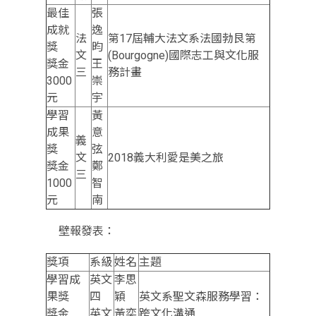
最佳
張
成就
逸
法
第17屆輔大法文系法國勃艮第
獎
昀
文
(Bourgogne)國際志工與文化服
獎金
王
三
務計畫
3000
崇
元
宇
學習
黃
成果
意
義
獎
弦
文
2018義大利愛是美之旅
獎金
鄭
三
1000
智
元
南
壁報發表：
獎項
系級
姓名
主題
學習成
英文
李思
果獎
四
穎
英文系聖文森服務學習：
獎金
英文
黃奕
跨文化溝通