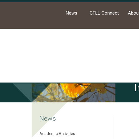
News
CFLL Connect
Abou
Ho
News
Academic Activities