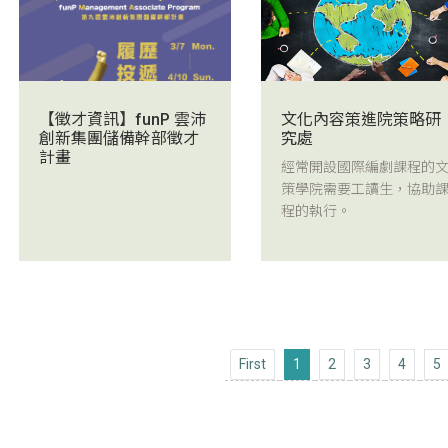
文化內容策進院策略研
【徵才資訊】funP 雲沛
究處
創新集團儲備幹部徵才
計畫
經常開設國際編劇課程的
策學院需要工讀生，協助
程的執行。
First
First
1
2
3
4
5