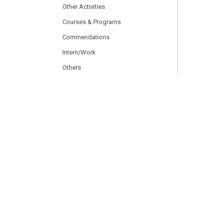
Other Activities
Courses & Programs
Commendations
Intern/Work
Others