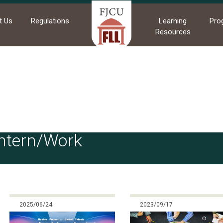
t Us
Regulations
Learning
Pro
Resources
me
News
Intern/Work
Intern/Work
2025/06/24
2023/09/17