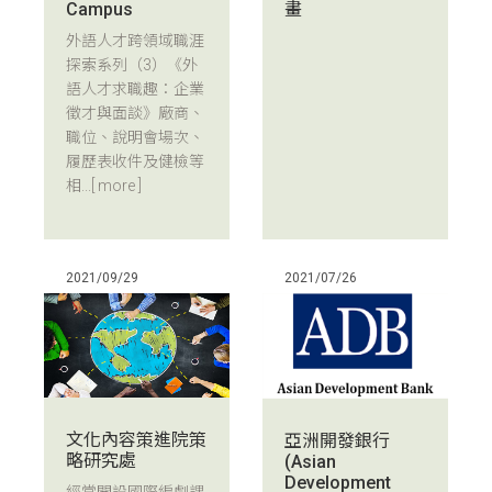
Campus
畫
外語人才跨領域職涯
探索系列（3）《外
語人才求職趣：企業
徵才與面談》廠商、
職位、說明會場次、
履歷表收件及健檢等
相...
[ more ]
2021/09/29
2021/07/26
文化內容策進院策
亞洲開發銀行
略研究處
(Asian
Development