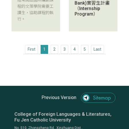
經常開設國際編劇課
Bank)實習生計畫
程的文策學院需要工
（Internship
讀生，協助課程的執
Program）
行。
First
Last
First
1
2
3
4
5
Last
Previous Version
College of Foreign Languages & Literatures,
Fu Jen Catholic University
No. 510, Zhongzheng Rd., Xinzhuang Dist.,