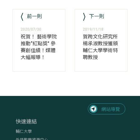
前一則
下一則
2020/07/30
2019/11/18
祝賀！ 藝術學院
賀跨文化研究所
推動“紅點獎” 參
楊承淑教授獲頒
賽創佳績！媒體
輔仁大學學術特
大幅報導！
聘教授
快速連結
輔仁大學
外語教學資源中心