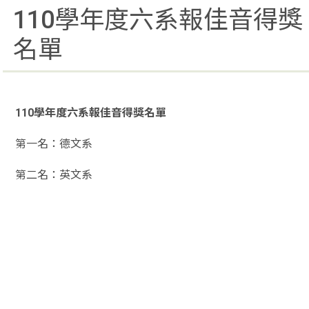
110學年度六系報佳音得獎
名單
110學年度六系報佳音得獎名單
第一名：德文系
第二名：英文系
大三名：法文系
最佳歌聲獎：德文系
最佳舞台呈現：英文系
最佳團隊默契：義文系