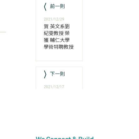
前一則
2021/12/29
賀 英文系劉
紀雯教授 榮
獲 輔仁大學
學術特聘教授
下一則
2021/12/17
賀法文系蔣之
英老師榮升副
教授