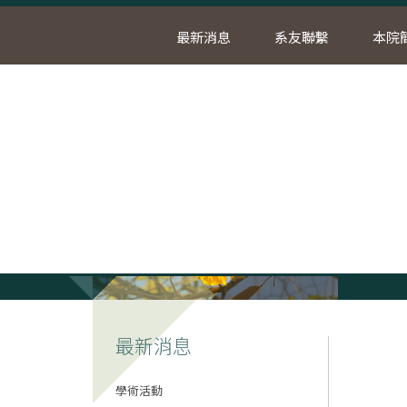
最新消息
系友聯繫
本院
首
最新消息
學術活動