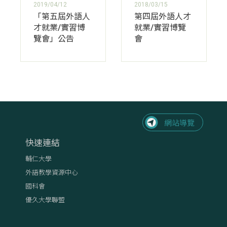
2019/04/12
2018/03/15
「第五屆外語人
第四屆外語人才
才就業/實習博
就業/實習博覽
覽會」公告
會
快速連結
輔仁大學
外語教學資源中心
國科會
優久大學聯盟