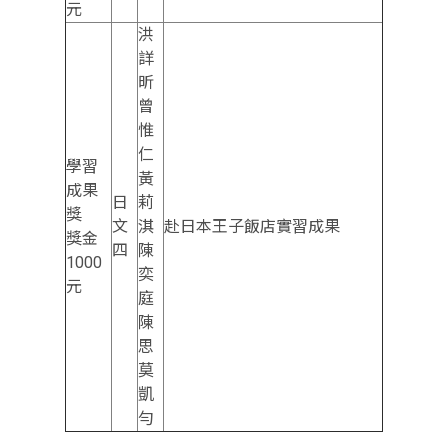
元
洪
詳
昕
曾
惟
仁
學習
黃
成果
日
莉
獎
文
淇
赴日本王子飯店實習成果
獎金
四
陳
1000
奕
元
庭
陳
思
莫
凱
勻