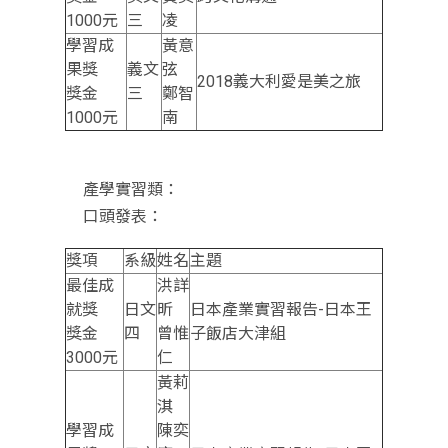
1000元
三
凌
學習成
黃意
果獎
義文
弦
2018義大利愛是美之旅
獎金
三
鄭智
1000元
南
產學實習類：
口頭發表：
獎項
系級
姓名
主題
最佳成
洪詳
就獎
日文
昕
日本產業實習報告-日本王
獎金
四
曾惟
子飯店大津組
3000元
仁
黃莉
淇
學習成
陳奕