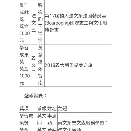
最佳
張
成就
逸
法
第17屆輔大法文系法國勃艮第
獎
昀
文
(Bourgogne)國際志工與文化服
獎金
王
三
務計畫
3000
崇
元
宇
學習
黃
成果
意
義
獎
弦
文
2018義大利愛是美之旅
獎金
鄭
三
1000
智
元
南
壁報發表：
獎項
系級
姓名
主題
學習成
英文
李思
果獎
四
穎
英文系聖文森服務學習：
獎金
英文
黃奕
跨文化溝通