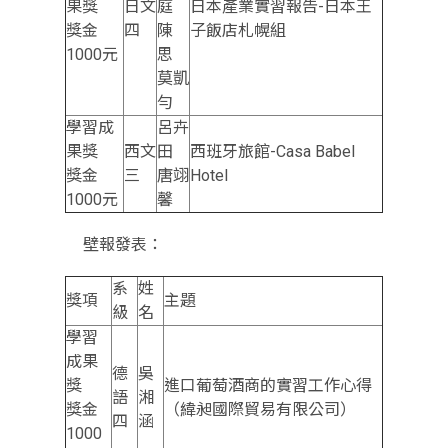
果獎
日文
庭
日本產業實習報告-日本王
獎金
四
陳
子飯店札幌組
1000元
思
莫凱
勻
學習成
呂卉
果獎
西文
田
西班牙旅館-Casa Babel
獎金
三
唐翊
Hotel
1000元
馨
壁報發表：
系
姓
獎項
主題
級
名
學習
成果
德
吳
獎
進口葡萄酒商的實習工作心得
語
湘
獎金
（緯昶國際貿易有限公司）
四
涵
1000