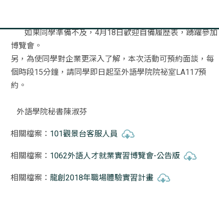
本院會將同學準備的履歷等資料於4月9日交給廠商，廠
商可於4月
18日當場面試。
如果同學準備不及，4月18日歡迎自備履歷表，踴躍參加
博覽會。
另，為使同學對企業更深入了解，本次活動可預約面談，每
個時段1
5分鐘，請同學即日起至外語學院院祕室LA117預
約。
外語學院秘書陳淑芬
相關檔案：
101觀景台客服人員
相關檔案：
1062外語人才就業實習博覽會-公告版
相關檔案：
龍創2018年職場體驗實習計畫