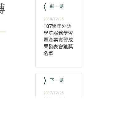
博
前一則
2018/12/06
107學年外語
學院服務學習
暨產業實習成
果發表會獲獎
名單
人
下一則
2017/12/26
輔仁大學與長
天國際企業有
限公司產學合
作簽約