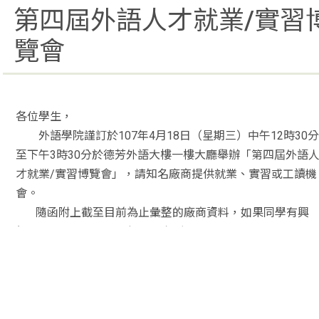
第四屆外語人才就業/實習
覽會
各位學生，
外語學院謹訂於107年4月18日（星期三）中午12時30分
至
下午3時30分於德芳外語大樓一樓大廳舉辦「第四屆外語
才就業/實習博覽會」，請知名廠商提供就業、
實習或工讀機
會。
隨函附上截至目前為止彙整的廠商資料，如果同學有興
趣，即日起至
4月8日（星期日）止
歡迎同學將履歷和自傳電子檔e-mail給院
祕
004617@mail.fju.edu.tw
紙本亦繳至院祕室LA117（紙本和電子檔(檔名例如：
陳
淑芬應徵新莊客旅履歷表)請務必註明應徵之廠商）。