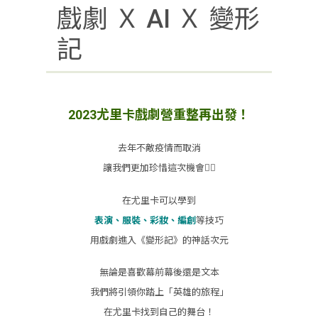
戲劇 Ｘ AI Ｘ 變形
記
2023尤里卡戲劇營重整再出發！
去年不敵疫情而取消
讓我們更加珍惜這次機會❤️‍🔥
在尤里卡可以學到
表演、服裝、彩妝、編創
等技巧
用戲劇進入《變形記》的神話次元
無論是喜歡幕前幕後還是文本
我們將引領你踏上「英雄的旅程」
在尤里卡找到自己的舞台！