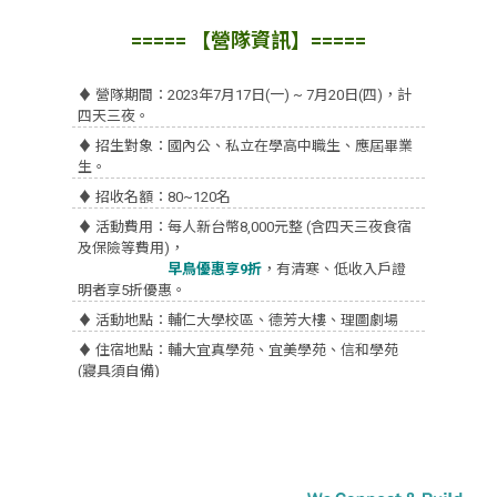
===== 【營隊資訊】=====
♦ 營隊期間：2023年7月17日(一) ~ 7月20日(四)，計
四天三夜。
♦ 招生對象：國內公、私立在學高中職生、應屆畢業
生。
♦ 招收名額：80~120名
♦ 活動費用：每人新台幣8,000元整 (含四天三夜食宿
及保險等費用)，
♦ 活動費用：
早鳥優惠享9折
，有清寒、低收入戶證
明者享5折優惠。
♦ 活動地點：輔仁大學校區、德芳大樓、理圖劇場
♦ 住宿地點：輔大宜真學苑、宜美學苑、信和學苑
(寢具須自備)
♦ 主辦單位：輔仁大學外國語文學院
♦ 粉絲專頁：
https://www.facebook.com/1stcflltheatrecamp
♦ 報名時間：2023年即日起 至 2023年6月9日 (五)