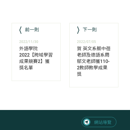
前一則
下一則
2022/11/30
2022/07/05
外語學院
賀 英文系蔡中蓓
2022【跨域學習
老師及德語系周
成果競賽2】獲
郁文老師獲110-
獎名單
2教師教學成果
獎