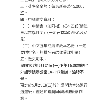
三、獎學金金額：每名新臺幣15,000元
整。
四、申請繳交資料：
（一）申請書（如附檔）紙本乙份(請儘
量以電腦打字)（一定要有導師簽名及意
見）
（二）中文歷年成績單紙本乙份（一定
要附排名，無排名者恕難受理申請）
五、繳交期限：
民國
107
年
5
月
21
日
(
一
)
下午
16:30
前送至
外語學院辦公室
LA-117
彙辦，逾時不
候。
預計於5月25日(五)於外語學院會議進行
遴選後，僅通知獲奬同學辦理後續作
業。
-----------------------------------------