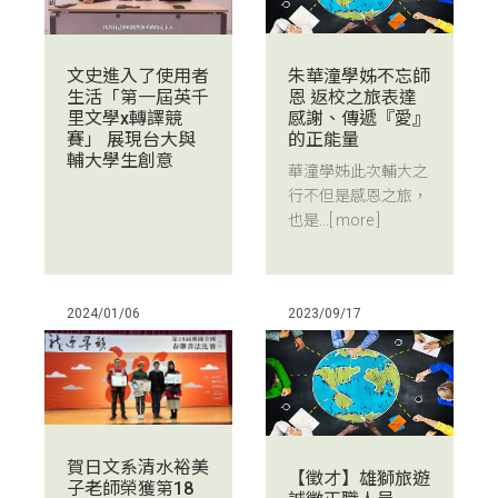
朱華潼學姊不忘師
文史進入了使用者
恩 返校之旅表達
生活「第一屆英千
感謝、傳遞『愛』
里文學x轉譯競
的正能量
賽」 展現台大與
輔大學生創意
華潼學姊此次輔大之
行不但是感恩之旅，
也是...
[ more ]
2024/01/06
2023/09/17
賀日文系清水裕美
【徵才】雄獅旅遊
子老師榮獲第18