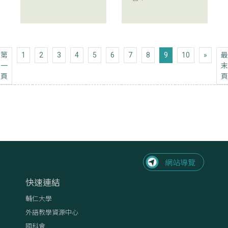
下十頁
第
1
2
3
4
5
6
7
8
9
10
»
最
一
末
第一頁
頁
頁
快速連結
輔仁大學
外語教學資源中心
國科會