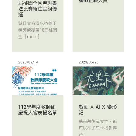
誠徵正職人員
屆桃園全國春聯書
法比賽新住民組優
選
賀日文系清水裕美子
老師榮獲第18屆桃園
全...
[ more ]
2023/09/14
2023/05/25
112學年度教師節
戲劇 Ｘ AI Ｘ 變形
慶祝大會表揚名單
記
幕前幕後或文本，都
可以在尤里卡找到舞
台！