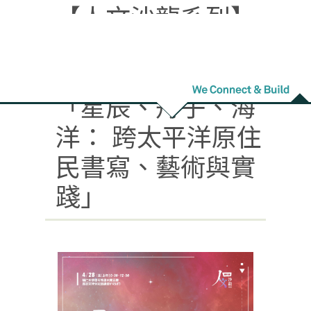
【人文沙龍系列】
2023/4/28（五）
黃心雅教授演講
「星辰、舟子、海
洋： 跨太平洋原住
民書寫、藝術與實
踐」