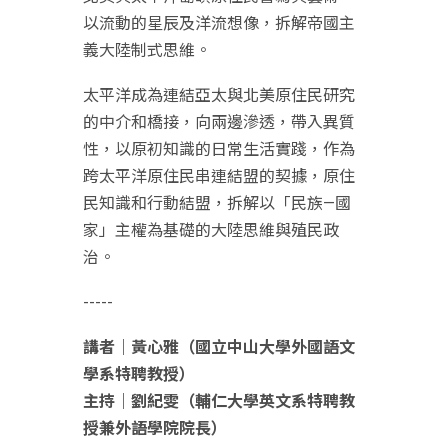
以流動的星辰及洋流想像，拆解帝國主
義大陸制式思維。
太平洋成為連結亞太與北美原住民研究
的中介和橋接，向兩邊滲透，帶入異質
性，以原初知識的日常生活實踐，作為
跨太平洋原住民串連結盟的契據，原住
民知識和行動結盟，拆解以「民族—國
家」主權為基礎的大陸思維與殖民政
治。
-----
講者｜黃心雅（國立中山大學外國語文
學系特聘教授）
主持｜劉紀雯（輔仁大學英文系特聘教
授兼外語學院院長）