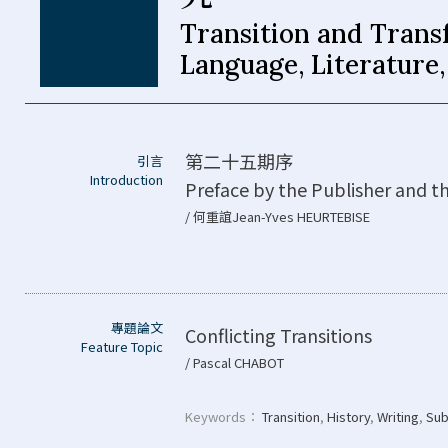
Transition and Trans
Language, Literature,
第二十五期序
引言
Introduction
Preface by the Publisher and th
/ 何重誼Jean-Yves HEURTEBISE
專題論文
Conflicting Transitions
Feature Topic
/ Pascal CHABOT
Keywords：
Transition
,
History
,
Writing
,
Sub