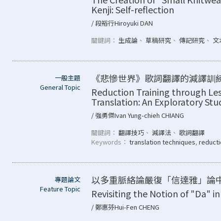
Kenji: Self-reflection
/ 段裕行Hiroyuki DAN
關鍵詞：
生成論
、
草稿研究
、
傳記研究
、
文
《悲慘世界》歌詞翻譯的減譯訓
一般主題
General Topic
Reduction Training through Les 
Translation: An Exploratory Stu
/ 強勇傑Ivan Yung-chieh CHIANG
關鍵詞：
翻譯技巧
、
減譯法
、
歌詞翻譯
Keywords：
translation techniques
,
reducti
以多重脈絡論嚴復「信達雅」論
專題論文
Feature Topic
Revisiting the Notion of "Da" in
/ 鄭惠芬Hui-Fen CHENG