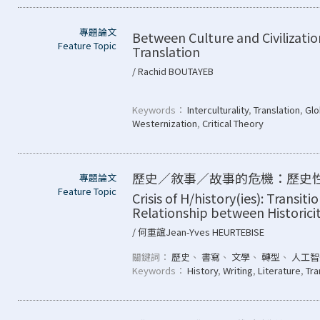
專題論文
Between Culture and Civilizatio
Feature Topic
Translation
/ Rachid BOUTAYEB
Keywords：
Interculturality
,
Translation
,
Glo
Westernization
,
Critical Theory
歷史／敘事／故事的危機：歷史
專題論文
Feature Topic
Crisis of H/history(ies): Transi
Relationship between Historici
/ 何重誼Jean-Yves HEURTEBISE
關鍵詞：
歷史
、
書寫
、
文學
、
轉型
、
人工智
Keywords：
History
,
Writing
,
Literature
,
Tra