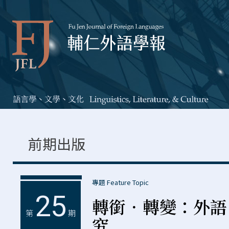
前期出版
專題 Feature Topic
25
轉銜．轉變：外語
第
期
究