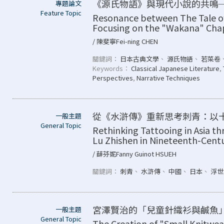
《源氏物語》與現代小說的共鳴
專題論文
Feature Topic
Resonance between The Tale of
Focusing on the "Wakana" Cha
/ 陳斐寧Fei-ning CHEN
關鍵詞：
日本古典文學
、
源氏物語
、
若菜卷
Keywords：
Classical Japanese Literature
,
Perspectives
,
Narrative Techniques
從《水滸傳》重新思考刺青：以
一般主題
General Topic
Rethinking Tattooing in Asia t
Lu Zhishen in Nineteenth-Cent
/ 薛芬妮Fanny Guinot HSUEH
關鍵詞：
刺青
、
水滸傳
、
中國
、
日本
、
浮世
宮澤賢治的「兒童針織衫與鹹魚
一般主題
General Topic
The Creation of "Small Knitwea