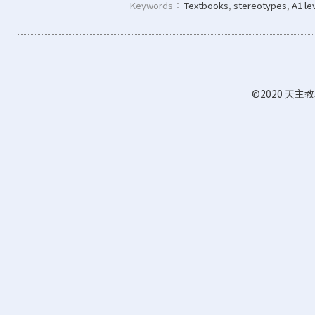
Keywords：
Textbooks
,
stereotypes
,
A1 le
©2020 天