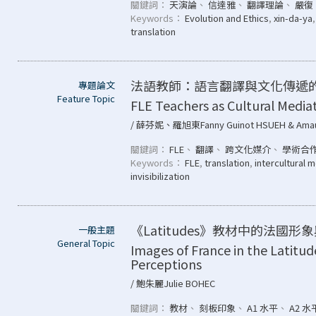
關鍵詞：
天演論
、
信達雅
、
翻譯理論
、
嚴復
Keywords：
Evolution and Ethics
,
xin-da-ya
translation
法語教師：語言翻譯與文化傳遞
專題論文
Feature Topic
FLE Teachers as Cultural Media
/ 薛芬妮、羅旭東Fanny Guinot HSUEH & Amau
關鍵詞：
FLE
、
翻譯
、
跨文化媒介
、
學術合
Keywords：
FLE
,
translation
,
intercultural 
invisibilization
《Latitudes》教材中的法國
一般主題
General Topic
Images of France in the Latit
Perceptions
/ 鮑朱麗Julie BOHEC
關鍵詞：
教材
、
刻板印象
、
A1 水平
、
A2 水