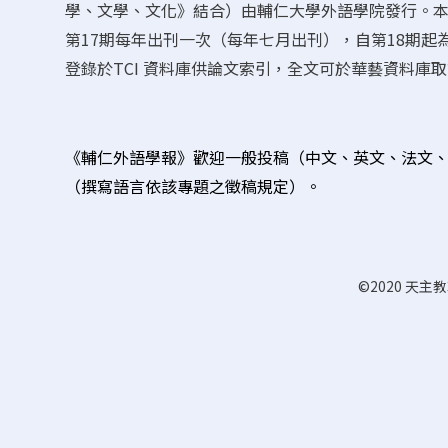
學、文學、文化》結合）由輔仁大學外語學院發行。本
第17期每年出刊一次（每年七月出刊），自第18期
登錄於TCI 資料庫供論文索引，全文可於華藝資料庫
《
輔仁外語學報
》歡迎
一般投稿（
中文、英文、法文
（
撰寫語言依該專題之徵稿規定）。
©2020 天