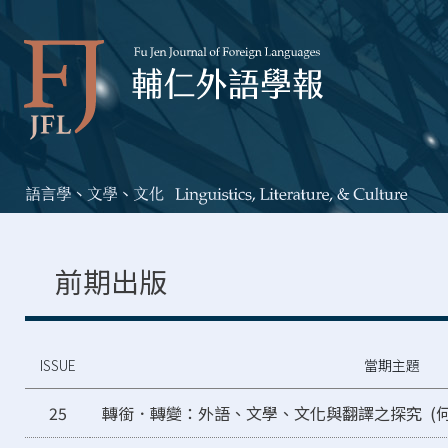
前期出版
ISSUE
當期主題
25
轉銜．轉變：外語、文學、文化與翻譯之探究 (何重誼 Jea