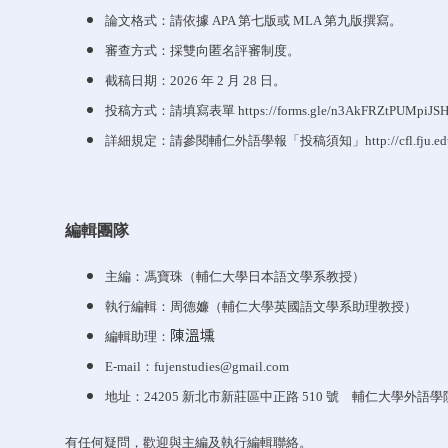
論文格式：請依據 APA 第七版或 MLA 第九版撰寫。
審查方式：採雙向匿名評審制度。
截稿日期：2026 年 2 月 28 日。
投稿方式：請填寫表單
https://forms.gle/n3AkFRZtPUMpiJS
詳細規定：請參閱輔仁外語學報「投稿須知」
http://cfl.fju.
編輯團隊
主編：馮寶珠（輔仁大學日本語文學系教授）
執行編輯：周德嬚（輔仁大學英國語文學系助理教授）
陳溫壎
編輯助理：
E-mail：
fujenstudies@gmail.com
地址：24205 新北市新莊區中正路 510 號 輔仁大學外語學
有任何疑問，歡迎與主編及執行編輯聯絡。