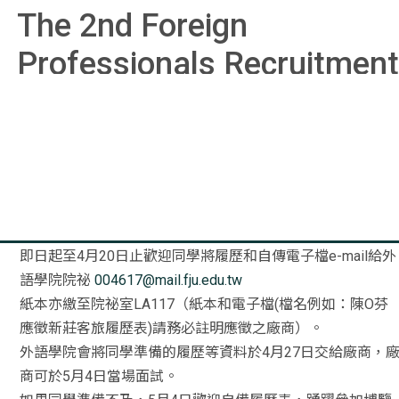
The 2nd Foreign
Professionals Recruitment
And Internship Fair
時間：105年5月4日（星期三）中午12:30~15:30
地點：宜真學苑一樓大廳
即日起至4月20日止歡迎同學將履歷和自傳電子檔e-mail給
外
語學院院祕
004617@mail.fju.edu.tw
紙本亦繳至院祕室LA117（紙本和電子檔(檔名例如：陳O芬
應
徵新莊客旅履歷表)請務必註明應徵之廠商）。
外語學院會將同學準備的履歷等資料於4月27日交給廠商，
商可於5月4日當場面試。