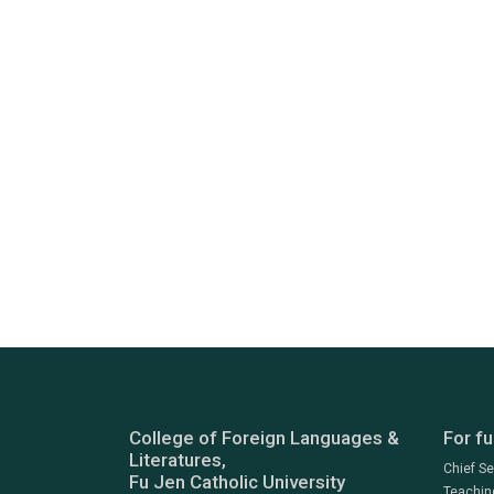
College of Foreign Languages &
For fu
Literatures,
Chief S
Fu Jen Catholic University
Teachin