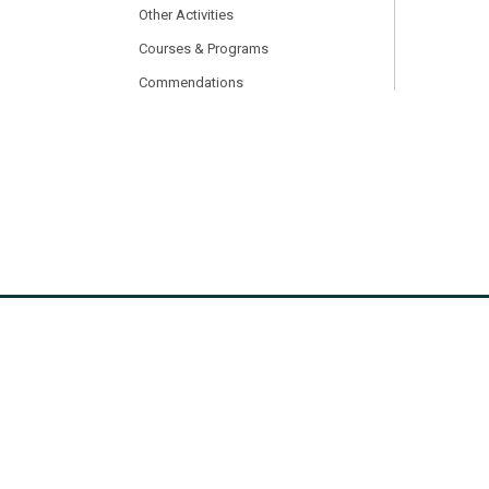
Other Activities
Courses & Programs
Commendations
Intern/Work
Others