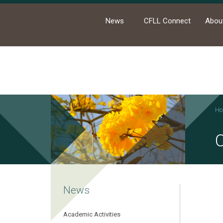
News
CFLL Connect
Abou
Ho
News
Academic Activities