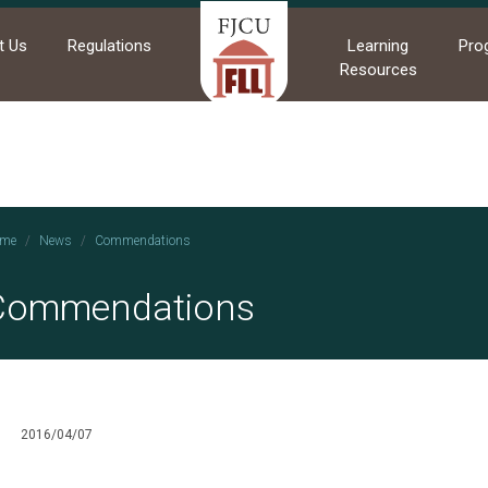
t Us
Regulations
Learning
Pro
Resources
me
News
Commendations
Commendations
2016/04/07