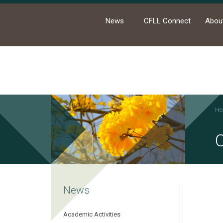
News
CFLL Connect
Abou
Ho
News
Academic Activities