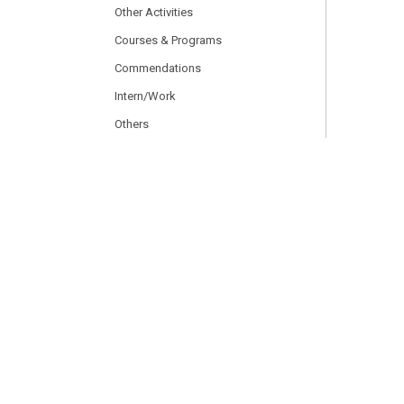
Other Activities
Courses & Programs
Commendations
Intern/Work
Others