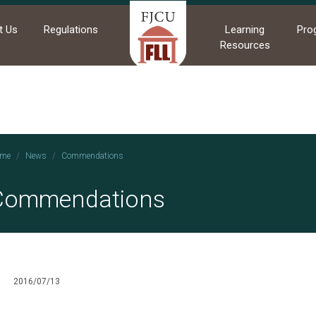
t Us
Regulations
Learning
Pro
Resources
me
News
Commendations
Commendations
2016/07/13