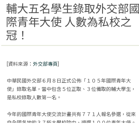
輔大五名學生錄取外交部
際青年大使 人數為私校之
冠！
[資料來源：
外交部專頁
]
中華民國外交部６月８日正式公佈「１０５年國際青年大
使」錄取名單，當中包含５位正取、３位備取的輔大學生，
是私校錄取人數第一名。
今年的國際青年大使交流計畫共有７７１人報名參選，從來
自全國各地的３７所大學校院中，遴選１００位青年大使。
暑假期間將進行為期六週的專業訓練課程，並自８月２９日