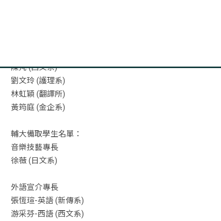
起，分別組團前往五大洲２０個國家的２２個城市，進行為
期三週的交流訪問與演出。
輔大正取學生名單：
張展嫣 (新傳系)
陳芃 (西文系)
劉文玲 (護理系)
林虹穎 (翻譯所)
黃筠庭 (金企系)
輔大備取學生名單：
音樂技藝專長
徐薇 (日文系)
外語宣介專長
張恆瑄-英語 (新傳系)
游采芬-西語 (西文系)