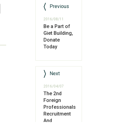
國
Previous
2016/08/11
Be a Part of
Giet Building,
Donate
Today
Next
2016/04/07
The 2nd
Foreign
Professionals
Recruitment
And
Internship
Fair