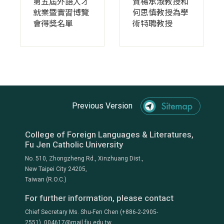
第五屆外語人才
賀楊承淑教授和
就業暨實習博覽
何思慎教授為學
會得獎名單
術特聘教授
Previous Version
College of Foreign Languages & Literatures,
Fu Jen Catholic University
No. 510, Zhongzheng Rd., Xinzhuang Dist.,
New Taipei City 24205,
Taiwan (R.O.C.)
For further information, please contact
Chief Secretary Ms. Shu-Fen Chen (+886-2-2905-
2551) 004617@mail.fju.edu.tw