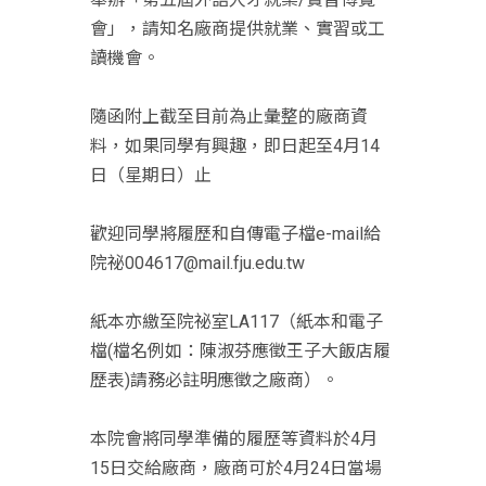
會」，請知名廠商提供就業、實習或工
讀機會。
隨函附上截至目前為止彙整的廠商資
料，如果同學有興趣，即日起至4月14
日（星期日）止
歡迎同學將履歷和自傳電子檔e-mail給
院祕004617@mail.fju.edu.tw
紙本亦繳至院祕室LA117（紙本和電子
檔(檔名例如：陳淑芬應徵王子大飯店履
歷表)請務必註明應徵之廠商）。
本院會將同學準備的履歷等資料於4月
15日交給廠商，廠商可於4月24日當場