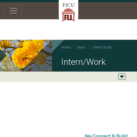
Home
News
Intern/Work
Intern/Work
2019/04/12