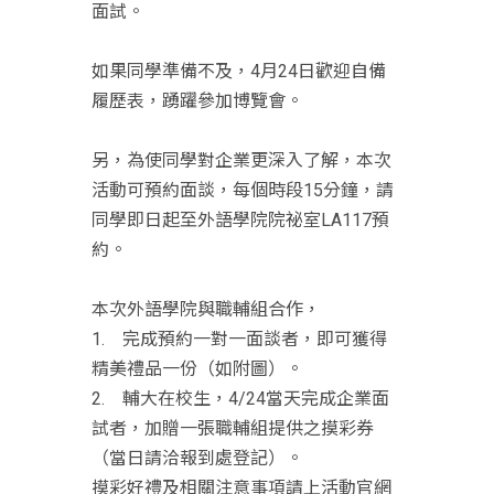
面試。
如果同學準備不及，4月24日歡迎自備
履歷表，踴躍參加博覽會。
另，為使同學對企業更深入了解，本次
活動可預約面談，每個時段15分鐘，請
同學即日起至外語學院院祕室LA117預
約。
本次外語學院與職輔組合作，
1. 完成預約一對一面談者，即可獲得
精美禮品一份（如附圖）。
2. 輔大在校生，4/24當天完成企業面
試者，加贈一張職輔組提供之摸彩券
（當日請洽報到處登記）。
摸彩好禮及相關注意事項請上活動官網