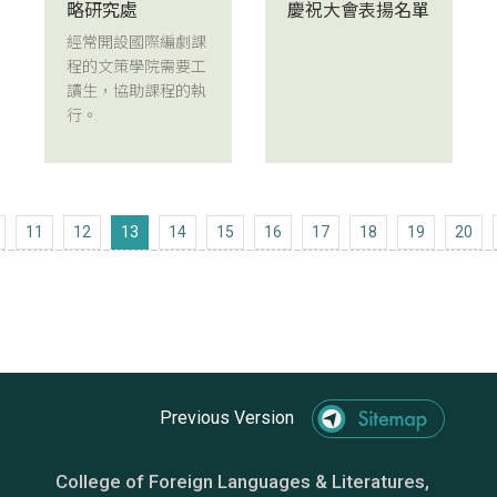
略研究處
慶祝大會表揚名單
經常開設國際編劇課
程的文策學院需要工
讀生，協助課程的執
行。
Previous 10
11
12
13
14
15
16
17
18
19
20
Previous Version
College of Foreign Languages & Literatures,