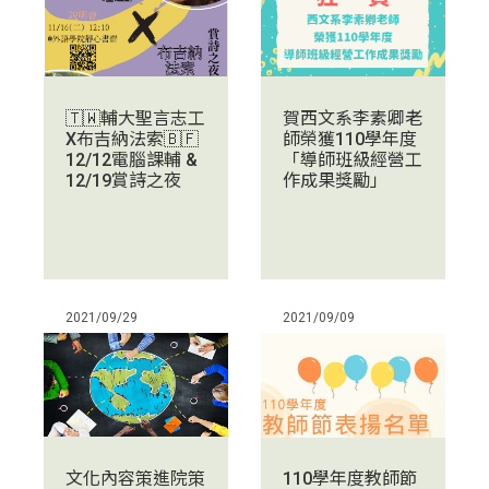
賀西文系李素卿老
🇹🇼輔大聖言志工
師榮獲110學年度
X布吉納法索🇧🇫
「導師班級經營工
12/12電腦課輔 &
作成果獎勵」
12/19賞詩之夜
2021/09/29
2021/09/09
文化內容策進院策
110學年度教師節