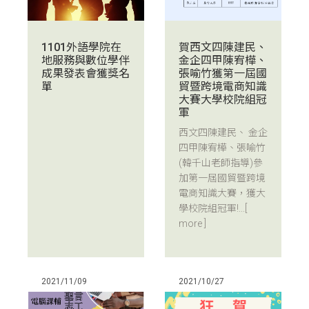
賀西文四陳建民、
1101外語學院在
金企四甲陳宥樺、
地服務與數位學伴
張喻竹獲第一屆國
成果發表會獲獎名
貿暨跨境電商知識
單
大賽大學校院組冠
軍
西文四陳建民、 金企
四甲陳宥樺、張喻竹
(韓千山老師指導)參
加第一屆國貿暨跨境
電商知識大賽，獲大
學校院組冠軍!...
[
more ]
2021/11/09
2021/10/27