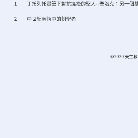
1
丁托列托畫筆下對抗瘟疫的聖人--聖洛克：另一個
2
中世紀藝術中的朝聖者
©2020 天