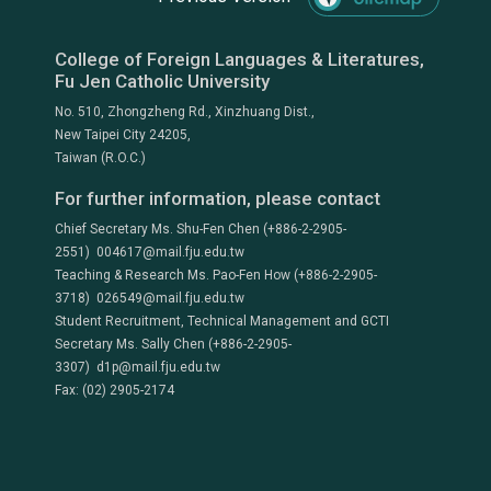
College of Foreign Languages & Literatures,
Fu Jen Catholic University
No. 510, Zhongzheng Rd., Xinzhuang Dist.,
New Taipei City 24205,
Taiwan (R.O.C.)
For further information, please contact
Chief Secretary Ms. Shu-Fen Chen (+886-2-2905-
2551) 004617@mail.fju.edu.tw
Teaching & Research Ms. Pao-Fen How (+886-2-2905-
3718) 026549@mail.fju.edu.tw
Student Recruitment, Technical Management and GCTI
Secretary Ms. Sally Chen (+886-2-2905-
3307) d1p@mail.fju.edu.tw
Fax: (02) 2905-2174