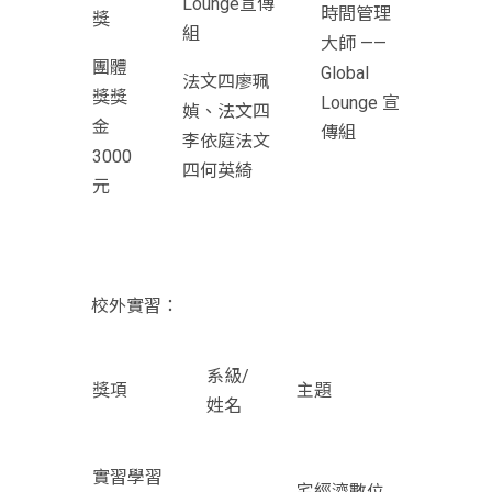
Lounge宣傳
時間管理
獎
組
大師 ——
團體
Global
法文四廖珮
獎獎
Lounge 宣
媜、法文四
金
傳組
李依庭法文
3000
四何英綺
元
校外實習：
系級/
獎項
主題
姓名
實習學習
宅經濟數位