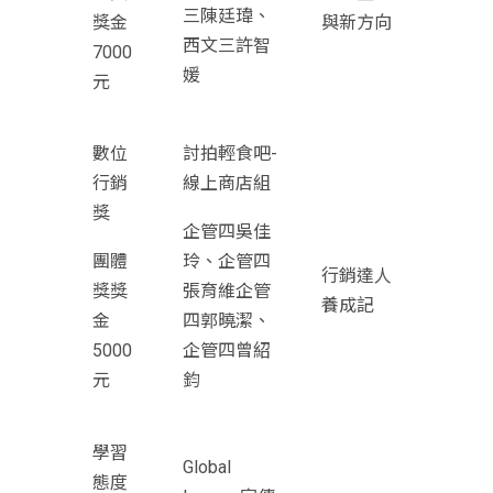
三陳廷瑋、
獎金
與新方向
西文三許智
7000
媛
元
數位
討拍輕食吧-
行銷
線上商店組
獎
企管四吳佳
團體
玲、企管四
行銷達人
獎獎
張育維企管
養成記
金
四郭曉潔、
5000
企管四曾紹
元
鈞
學習
Global
態度