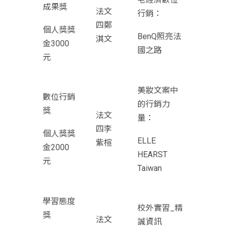
成果獎
法文
行銷：
四鄭
個人獎獎
BenQ照亮法
淇文
金3000
國之路
元
美妝文案中
數位行銷
的行銷力
獎
法文
量：
四李
個人獎獎
ELLE
紫楦
金2000
HEARST
元
Taiwan
學習態度
校外實習_精
獎
法文
誠資訊