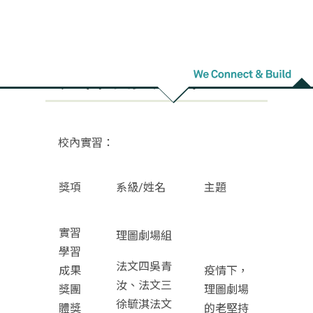
1102外語學院數位
行銷與實習成果發
表會獲獎名單
校內實習：
獎項
系級/姓名
主題
實習
理圖劇場組
學習
法文四吳青
成果
疫情下，
汝、法文三
獎團
理圖劇場
徐毓淇法文
體獎
的老堅持