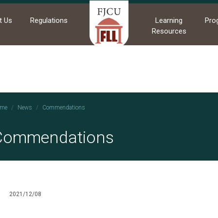
t Us
Regulations
Learning
Pro
Resources
me
News
Commendations
Commendations
2021/12/08