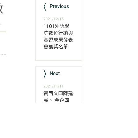
數
Previous
單
2021/12/15
1101外語學
院數位行銷與
實習成果發表
會獲獎名單
Next
2021/11/11
賀西文四陳建
民、 金企四
甲陳宥樺、張
喻竹獲第一屆
國貿暨跨境電
商知識大賽大
學校院組冠軍