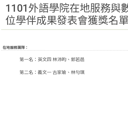
1101外語學院在地服務與
位學伴成果發表會獲獎名
在地服務團隊：
第一名：英文四 林沛昀、郭若邑
第二名：義文一 古家瑜、林勻琪
數位學伴計畫參與者：
第一名：統資一乙 張芷瑄 (國小數學)
第二名：英文三 胡珂綺 (國中英文)