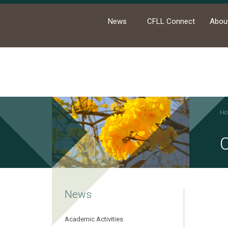
News
CFLL Connect
Abou
Ho
News
Academic Activities