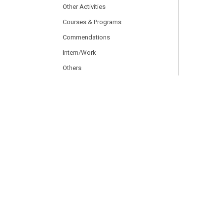
Other Activities
Courses & Programs
Commendations
Intern/Work
Others