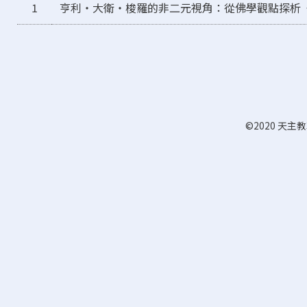
1
亨利‧大衛‧梭羅的非二元視角：從佛學觀點探析
©2020 天