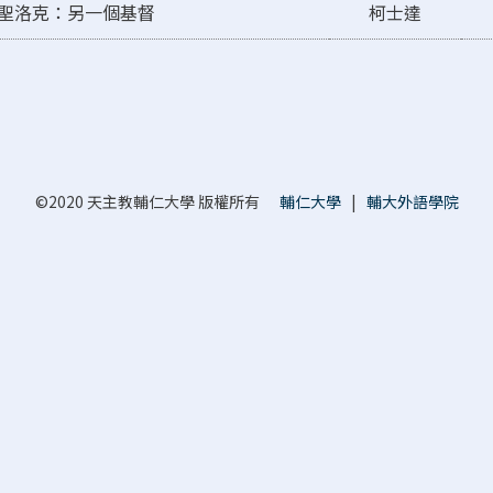
-聖洛克：另一個基督
柯士達
©2020 天主教輔仁大學 版權所有
輔仁大學
|
輔大外語學院