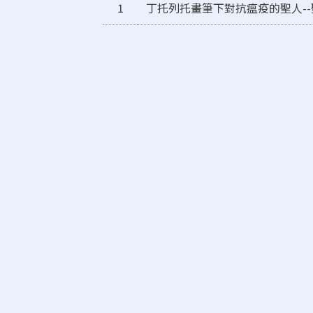
1
丁托列托畫筆下對抗瘟疫的聖人-