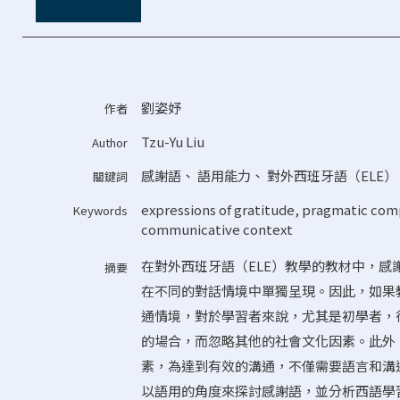
劉姿妤
作者
Tzu-Yu Liu
Author
感謝語
、
語用能力
、
對外西班牙語（ELE）
關鍵詞
expressions of gratitude
,
pragmatic co
Keywords
communicative context
在對外西班牙語（ELE）教學的教材中，
摘要
在不同的對話情境中單獨呈現。因此，如果
通情境，對於學習者來說，尤其是初學者，很容
的場合，而忽略其他的社會文化因素。此外
素，為達到有效的溝通，不僅需要語言和溝
以語用的角度來探討感謝語，並分析西語學