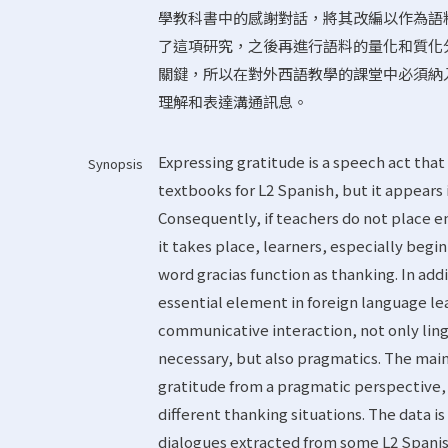
學教科書中的感謝對話，將其改編以作為語料
了這項研究，之後再進行語料的量化和質化
關鍵，所以在對外西語教學的課堂中必須納
理解和表達溝通訊息。
Expressing gratitude is a speech act that
Synopsis
textbooks for L2 Spanish, but it appears i
Consequently, if teachers do not place em
it takes place, learners, especially beg
word gracias function as thanking. In a
essential element in foreign language lea
communicative interaction, not only li
necessary, but also pragmatics. The main 
gratitude from a pragmatic perspective, 
different thanking situations. The data i
dialogues extracted from some L2 Spanis