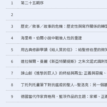
1
第二十五期序
2
3
歷史／敘事／故事的危機：歷史性與寫作關係的轉
4
海里希‧伯爾小說中戰後人性的重建
5
用古典修辭學讀《給人質的信》：給聖修伯里的微
6
達拉薇爾‧曼麗《新亞特蘭提斯》之朱文諾式諷刺
7
諫山創《進撃的巨人》的終結與再生: 正義與惡魔
8
丁托列托畫筆下對抗瘟疫的聖人--聖洛克：另一個
9
德國當代作家齊格飛．藍茨作品的主題：家鄉、正