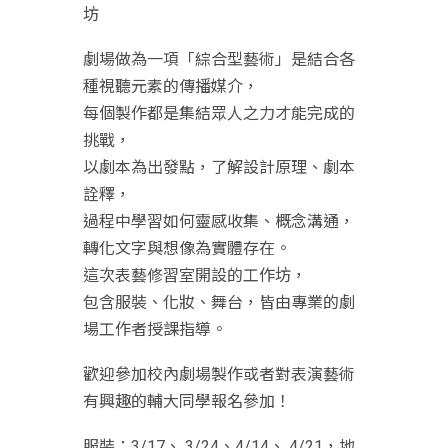
坊
劇場做為一項「綜合型藝術」是結合各
種視聽元素的傳播媒介，
每個製作都是集結眾人之力才能完成的
挑戰，
以劇本為出發點，了解設計原理、劇本
詮釋，
過程中學習如何靈感收集、概念溝通，
轉化文字與想像為實體存在。
這次表藝修習室開設的工作坊，
包含服裝、化妝、舞台，皆由專業的劇
場工作者授課指導。
歡迎參加校內劇場製作或者對表演藝術
有興趣的輔大同學報名參加！
服裝：3/17、 3/24、4/14、 4/21，地