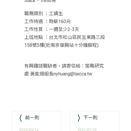
Slack、Trello等
職務類別 ：工讀生
工作待遇 ：時薪160元
工作性質 ：一週至少2-3天
上班地點 ：台北市松山區民生東路三段
158號5樓(近南京復興站十分鐘腳程)
有興趣該職缺者，請寄信給：策略研究
處 黃能揚組長nyhuang@taicca.tw
前一則
下一則
2022/03/16
2021/07/26