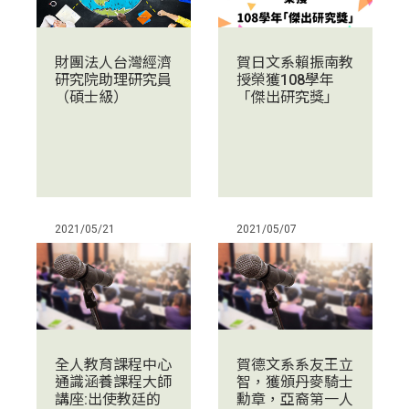
財團法人台灣經濟
賀日文系賴振南教
研究院助理研究員
授榮獲108學年
（碩士級）
「傑出研究獎」
2021/05/21
2021/05/07
全人教育課程中心
賀德文系系友王立
通識涵養課程大師
智，獲頒丹麥騎士
講座:出使教廷的
勳章，亞裔第一人