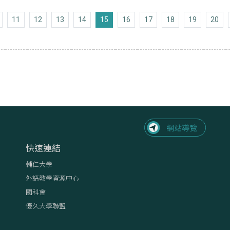
上十頁
11
12
13
14
15
16
17
18
19
20
頁
快速連結
輔仁大學
外語教學資源中心
國科會
優久大學聯盟