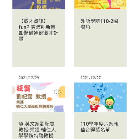
外語學院110-2國
【徵才資訊】
際角
funP 雲沛創新集
團儲備幹部徵才計
畫
2021/12/29
2021/12/27
賀 英文系劉紀雯
110學年度六系報
教授 榮獲 輔仁大
佳音得獎名單
學學術特聘教授