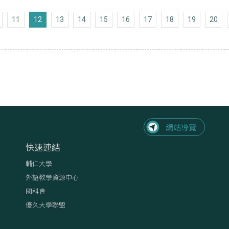
上十頁
11
12
13
14
15
16
17
18
19
20
頁
快速連結
輔仁大學
外語教學資源中心
國科會
優久大學聯盟