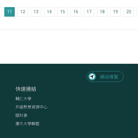
上十頁
11
12
13
14
15
16
17
18
19
20
頁
快速連結
輔仁大學
外語教學資源中心
國科會
優久大學聯盟