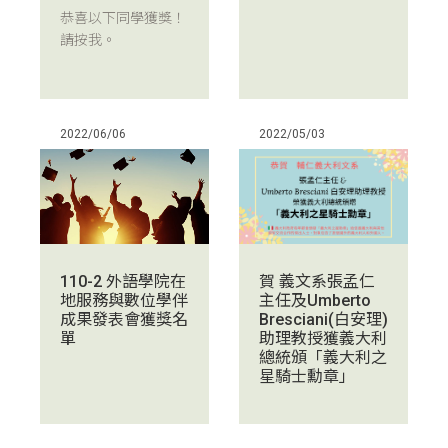
恭喜以下同學獲獎！
請按我。
2022/06/06
2022/05/03
110-2 外語學院在
賀 義文系張孟仁
地服務與數位學伴
主任及Umberto
成果發表會獲獎名
Bresciani(白安理)
單
助理教授獲義大利
總統頒「義大利之
星騎士勳章」